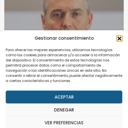
Gestionar consentimiento
Para ofrecer las mejores experiencias, utilizamos tecnologías
como las cookies para almacenar y/o acceder a la información
del dispositivo. El consentimiento de estas tecnologías nos
permitirá procesar datos como el comportamiento de
navegación o las identificaciones únicas en este sitio. No
consentir o retirar el consentimiento, puede afectar negativamente
a ciertas características y funciones.
ACEPTAR
DENEGAR
Miguel Ángel Sánchez Gatón
This site uses cookies. Find out more about cookies and
how you can refuse them.
VER PREFERENCIAS
I Accept