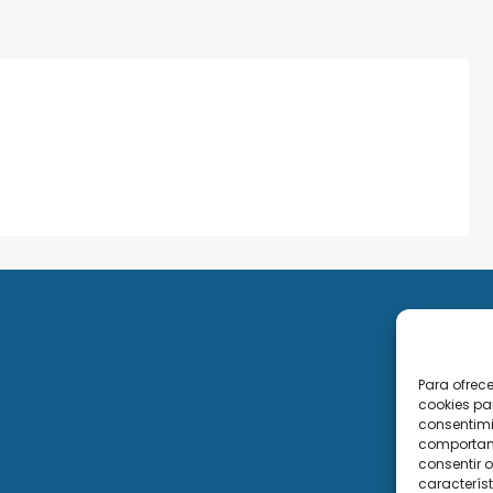
Para ofrec
cookies pa
consentimi
comportami
consentir o
característ