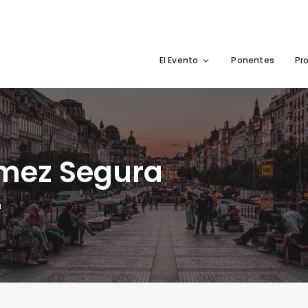
El Evento
Ponentes
Pr
ómez Segura
a