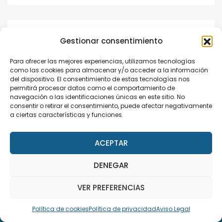
Speaker Details
Gestionar consentimiento
0
Para ofrecer las mejores experiencias, utilizamos tecnologías
como las cookies para almacenar y/o acceder a la información
del dispositivo. El consentimiento de estas tecnologías nos
permitirá procesar datos como el comportamiento de
navegación o las identificaciones únicas en este sitio. No
consentir o retirar el consentimiento, puede afectar negativamente
a ciertas características y funciones.
ACEPTAR
DENEGAR
This site uses cookies. Find out more about cookies and
how you can refuse them.
VER PREFERENCIAS
I Accept
Política de cookies
Política de privacidad
Aviso Legal