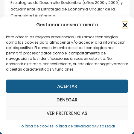
Estrategias de Desarrollo Sostenible (años 2000 y 2009) y
actualmente la Estrategia de Economía Circular de la
Comunidad Autónoma.
Gestionar consentimiento
SHARE THIS SPEAKER
Para ofrecer las mejores experiencias, utilizamos tecnologías
como las cookies para almacenar y/o acceder a la información
del dispositivo. El consentimiento de estas tecnologías nos
permitirá procesar datos como el comportamiento de
navegación o las identificaciones únicas en este sitio. No
consentir o retirar el consentimiento, puede afectar negativamente
a ciertas características y funciones.
Speaker Details
ACEPTAR
0
DENEGAR
This site uses cookies. Find out more about cookies and
how you can refuse them.
VER PREFERENCIAS
I Accept
Política de cookies
Política de privacidad
Aviso Legal