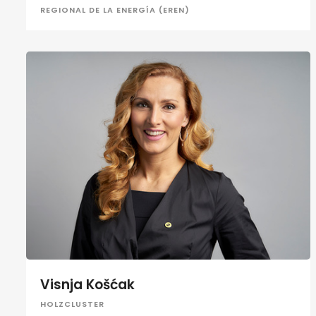
REGIONAL DE LA ENERGÍA (EREN)
Visnja Košćak
HOLZCLUSTER