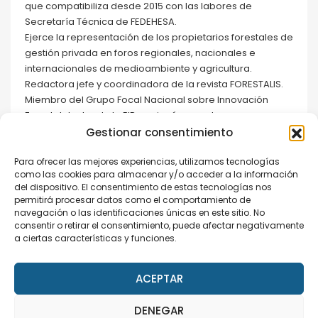
que compatibiliza desde 2015 con las labores de
Secretaría Técnica de FEDEHESA.
Ejerce la representación de los propietarios forestales de
gestión privada en foros regionales, nacionales e
internacionales de medioambiente y agricultura.
Redactora jefe y coordinadora de la revista FORESTALIS.
Miembro del Grupo Focal Nacional sobre Innovación
Forestal dentro de la EIP-agri así como de numerosos
proyectos de interés para el desarrollo del sector.
Gestionar consentimiento
Para ofrecer las mejores experiencias, utilizamos tecnologías
SHARE THIS SPEAKER
como las cookies para almacenar y/o acceder a la información
del dispositivo. El consentimiento de estas tecnologías nos
permitirá procesar datos como el comportamiento de
navegación o las identificaciones únicas en este sitio. No
consentir o retirar el consentimiento, puede afectar negativamente
a ciertas características y funciones.
Speaker Details
ACEPTAR
0
DENEGAR