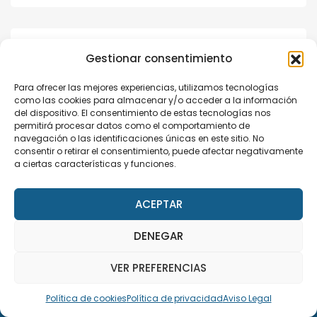
Speaker Details
Gestionar consentimiento
0
Para ofrecer las mejores experiencias, utilizamos tecnologías
como las cookies para almacenar y/o acceder a la información
del dispositivo. El consentimiento de estas tecnologías nos
permitirá procesar datos como el comportamiento de
navegación o las identificaciones únicas en este sitio. No
consentir o retirar el consentimiento, puede afectar negativamente
a ciertas características y funciones.
ACEPTAR
DENEGAR
This site uses cookies. Find out more about cookies and
how you can refuse them.
VER PREFERENCIAS
I Accept
Política de cookies
Política de privacidad
Aviso Legal