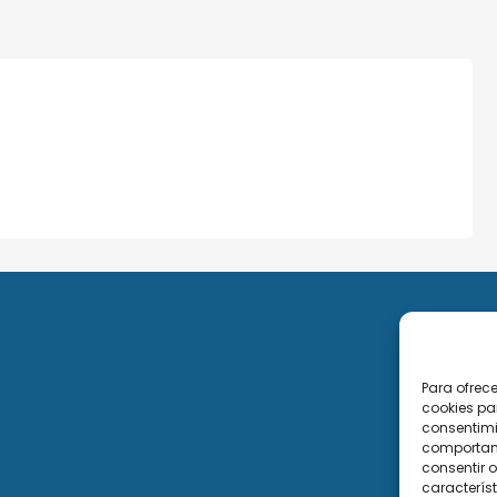
Para ofrec
cookies pa
consentimi
comportami
consentir o
característ