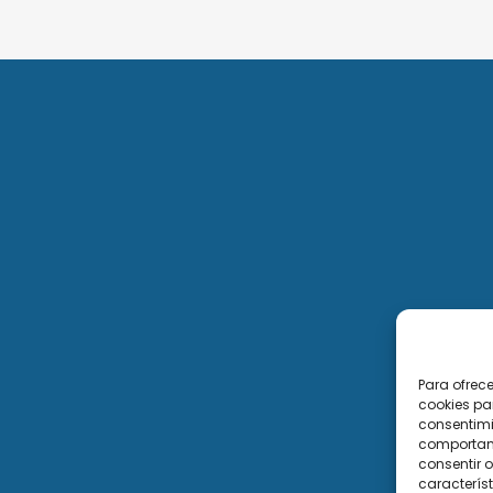
Para ofrec
cookies pa
consentimi
comportami
consentir o
característ