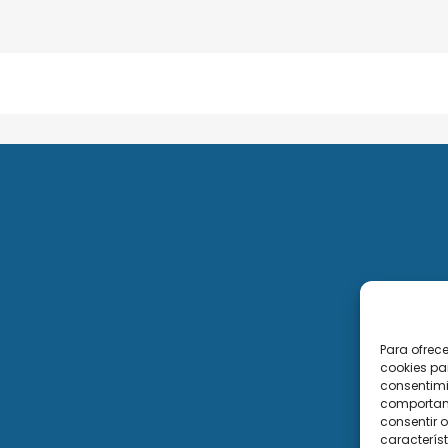
Para ofrec
cookies pa
consentimi
comportami
consentir o
característ