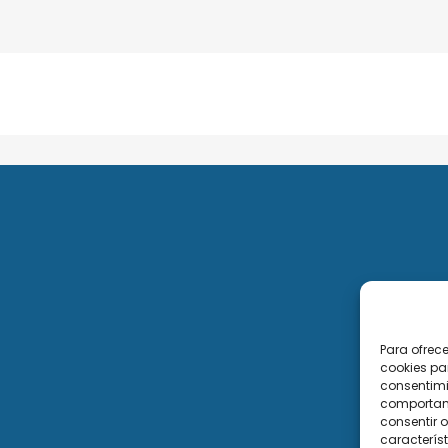
Para ofrec
cookies pa
consentimi
comportami
consentir o
característ